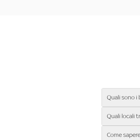
Quali sono i 
Se cerchi un ba
Quali locali 
ENILIVE, la Se
Conference Lea
Vuoi sapere qu
Come sapere 
Sky Bar ti aiut