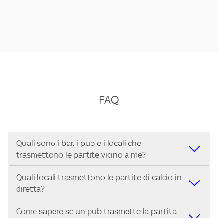
FAQ
Quali sono i bar, i pub e i locali che
trasmettono le partite vicino a me?
Quali locali trasmettono le partite di calcio in
Se cerchi un bar, pub, ristorante o locale vicino a te per
diretta?
vedere le partite di Serie A ENILIVE, la Serie C Sky Wifi, la
UEFA Champions League, la UEFA Europa League, la UEFA
Come sapere se un pub trasmette la partita
Vuoi sapere quali bar, pub o ristoranti mostrano le partite
Conference League, il Tennis, la Formula 1®, la MotoGP™ e