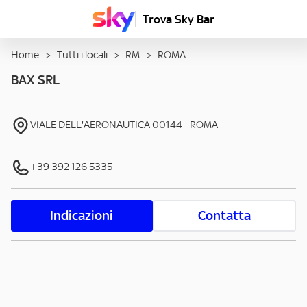
Trova Sky Bar
Home
>
Tutti i locali
>
RM
>
ROMA
BAX SRL
VIALE DELL'AERONAUTICA
00144
-
ROMA
+39 392 126 5335
Indicazioni
Contatta