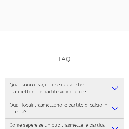
FAQ
Quali sono i bar, i pub e i locali che
trasmettono le partite vicino a me?
Quali locali trasmettono le partite di calcio in
Se cerchi un bar, pub, ristorante o locale vicino a te per
diretta?
vedere le partite di Serie A ENILIVE, la Serie C Sky Wifi, la
UEFA Champions League, la UEFA Europa League, la UEFA
Come sapere se un pub trasmette la partita
Vuoi sapere quali bar, pub o ristoranti mostrano le partite
Conference League, il Tennis, la Formula 1®, la MotoGP™ e