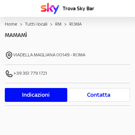
Trova Sky Bar
Home
>
Tutti i locali
>
RM
>
ROMA
MAMAMÌ
VIADELLA MAGLIANA
00149
-
ROMA
+39 351 779 1721
Indicazioni
Contatta