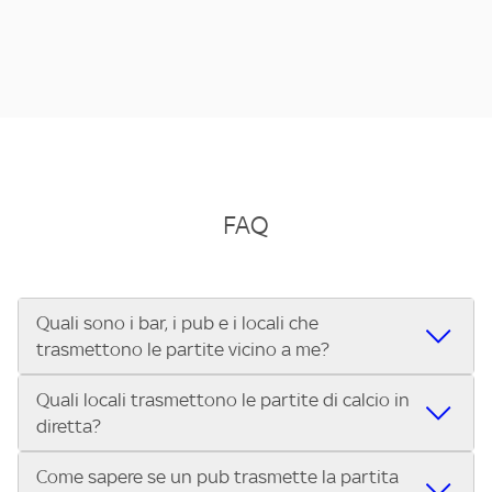
FAQ
Quali sono i bar, i pub e i locali che
trasmettono le partite vicino a me?
Quali locali trasmettono le partite di calcio in
Se cerchi un bar, pub, ristorante o locale vicino a te per
diretta?
vedere le partite di Serie A ENILIVE, la Serie C Sky Wifi, la
UEFA Champions League, la UEFA Europa League, la UEFA
Come sapere se un pub trasmette la partita
Vuoi sapere quali bar, pub o ristoranti mostrano le partite
Conference League, il Tennis, la Formula 1®, la MotoGP™ e