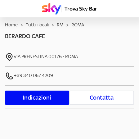
Trova Sky Bar
Home
>
Tutti i locali
>
RM
>
ROMA
BERARDO CAFE
VIA PRENESTINA
00176
-
ROMA
+39 340 057 4209
Indicazioni
Contatta