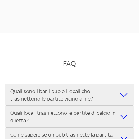
FAQ
Quali sono i bar, i pub e i locali che
trasmettono le partite vicino a me?
Quali locali trasmettono le partite di calcio in
Se cerchi un bar, pub, ristorante o locale vicino a te per
diretta?
vedere le partite di Serie A ENILIVE, la Serie C Sky Wifi, la
UEFA Champions League, la UEFA Europa League, la UEFA
Come sapere se un pub trasmette la partita
Vuoi sapere quali bar, pub o ristoranti mostrano le partite
Conference League, il Tennis, la Formula 1®, la MotoGP™ e