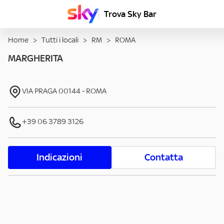
Trova Sky Bar
Home
>
Tutti i locali
>
RM
>
ROMA
MARGHERITA
VIA PRAGA
00144
-
ROMA
+39 06 3789 3126
Indicazioni
Contatta