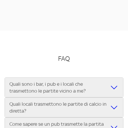
FAQ
Quali sono i bar, i pub e i locali che
trasmettono le partite vicino a me?
Quali locali trasmettono le partite di calcio in
Se cerchi un bar, pub, ristorante o locale vicino a te per
diretta?
vedere le partite di Serie A ENILIVE, la Serie C Sky Wifi, la
UEFA Champions League, la UEFA Europa League, la UEFA
Come sapere se un pub trasmette la partita
Vuoi sapere quali bar, pub o ristoranti mostrano le partite
Conference League, il Tennis, la Formula 1®, la MotoGP™ e