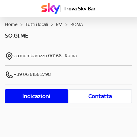
Trova Sky Bar
Home
>
Tutti i locali
>
RM
>
ROMA
SO.GI.ME
via mombaruzzo
00166
-
Roma
+39 06 6156 2798
Indicazioni
Contatta