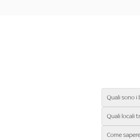
Quali sono i 
Se cerchi un ba
Quali locali 
ENILIVE, la Se
Conference Lea
Vuoi sapere qu
Come sapere 
Sky Bar ti aiut