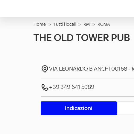
Home
>
Tutti i locali
>
RM
>
ROMA
THE OLD TOWER PUB
VIA LEONARDO BIANCHI
00168
-
+39 349 641 5989
Indicazioni