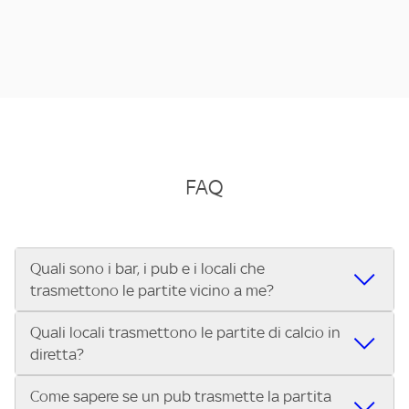
FAQ
Quali sono i bar, i pub e i locali che
trasmettono le partite vicino a me?
Quali locali trasmettono le partite di calcio in
Se cerchi un bar, pub, ristorante o locale vicino a te per
diretta?
vedere le partite di Serie A ENILIVE, la Serie C Sky Wifi, la
UEFA Champions League, la UEFA Europa League, la UEFA
Come sapere se un pub trasmette la partita
Vuoi sapere quali bar, pub o ristoranti mostrano le partite
Conference League, il Tennis, la Formula 1®, la MotoGP™ e