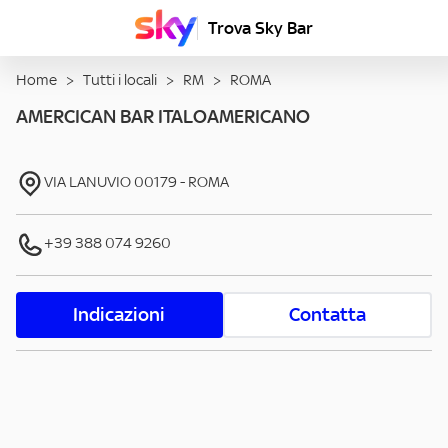
Trova Sky Bar
Home
>
Tutti i locali
>
RM
>
ROMA
AMERCICAN BAR ITALOAMERICANO
VIA LANUVIO
00179
-
ROMA
+39 388 074 9260
Indicazioni
Contatta