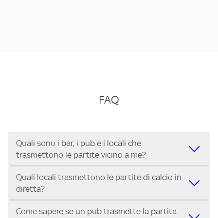
FAQ
Quali sono i bar, i pub e i locali che
trasmettono le partite vicino a me?
Quali locali trasmettono le partite di calcio in
Se cerchi un bar, pub, ristorante o locale vicino a te per
diretta?
vedere le partite di Serie A ENILIVE, la Serie C Sky Wifi, la
UEFA Champions League, la UEFA Europa League, la UEFA
Come sapere se un pub trasmette la partita
Vuoi sapere quali bar, pub o ristoranti mostrano le partite
Conference League, il Tennis, la Formula 1®, la MotoGP™ e