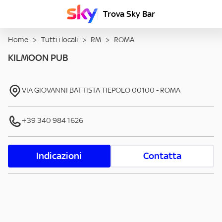
Trova Sky Bar
Home
>
Tutti i locali
>
RM
>
ROMA
KILMOON PUB
VIA GIOVANNI BATTISTA TIEPOLO
00100
-
ROMA
+39 340 984 1626
Indicazioni
Contatta