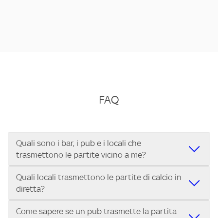
FAQ
Quali sono i bar, i pub e i locali che
trasmettono le partite vicino a me?
Quali locali trasmettono le partite di calcio in
Se cerchi un bar, pub, ristorante o locale vicino a te per
diretta?
vedere le partite di Serie A ENILIVE, la Serie C Sky Wifi, la
UEFA Champions League, la UEFA Europa League, la UEFA
Come sapere se un pub trasmette la partita
Vuoi sapere quali bar, pub o ristoranti mostrano le partite
Conference League, il Tennis, la Formula 1®, la MotoGP™ e