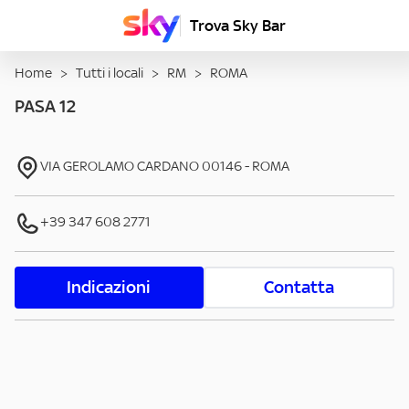
Trova Sky Bar
Home
>
Tutti i locali
>
RM
>
ROMA
PASA 12
VIA GEROLAMO CARDANO
00146
-
ROMA
+39 347 608 2771
Indicazioni
Contatta