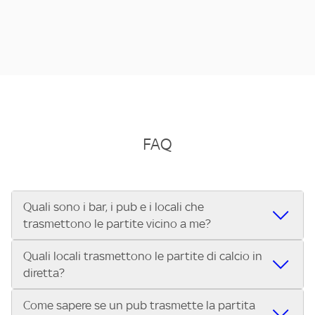
FAQ
Quali sono i bar, i pub e i locali che
trasmettono le partite vicino a me?
Quali locali trasmettono le partite di calcio in
Se cerchi un bar, pub, ristorante o locale vicino a te per
diretta?
vedere le partite di Serie A ENILIVE, la Serie C Sky Wifi, la
UEFA Champions League, la UEFA Europa League, la UEFA
Come sapere se un pub trasmette la partita
Vuoi sapere quali bar, pub o ristoranti mostrano le partite
Conference League, il Tennis, la Formula 1®, la MotoGP™ e