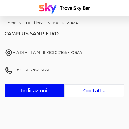
Trova Sky Bar
Home
>
Tutti i locali
>
RM
>
ROMA
CAMPLUS SAN PIETRO
VIA DI VILLA ALBERICI
00165
-
ROMA
+39 051 5287 7474
Indicazioni
Contatta