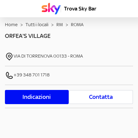
Trova Sky Bar
Home
>
Tutti i locali
>
RM
>
ROMA
ORFEA'S VILLAGE
VIA DI TORRENOVA
00133
-
ROMA
+39 348 701 1718
Indicazioni
Contatta