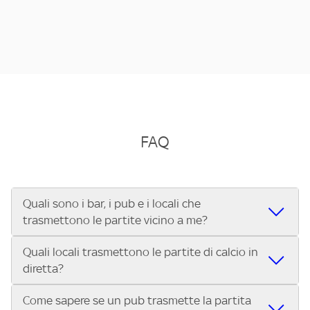
FAQ
Quali sono i bar, i pub e i locali che
trasmettono le partite vicino a me?
Quali locali trasmettono le partite di calcio in
Se cerchi un bar, pub, ristorante o locale vicino a te per
diretta?
vedere le partite di Serie A ENILIVE, la Serie C Sky Wifi, la
UEFA Champions League, la UEFA Europa League, la UEFA
Come sapere se un pub trasmette la partita
Vuoi sapere quali bar, pub o ristoranti mostrano le partite
Conference League, il Tennis, la Formula 1®, la MotoGP™ e