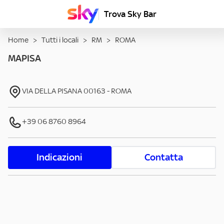
Trova Sky Bar
Home
>
Tutti i locali
>
RM
>
ROMA
MAPISA
VIA DELLA PISANA
00163
-
ROMA
+39 06 8760 8964
Indicazioni
Contatta