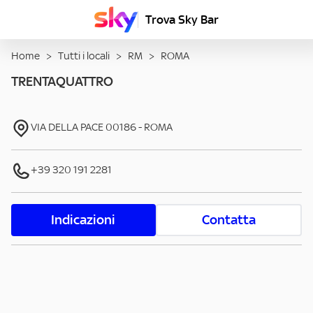
Trova Sky Bar
Home
>
Tutti i locali
>
RM
>
ROMA
TRENTAQUATTRO
VIA DELLA PACE
00186
-
ROMA
+39 320 191 2281
Indicazioni
Contatta