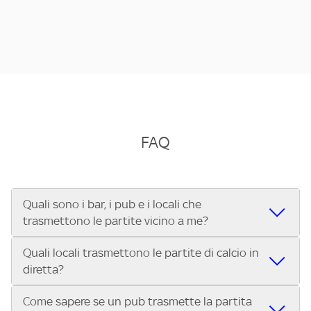
FAQ
Quali sono i bar, i pub e i locali che
trasmettono le partite vicino a me?
Quali locali trasmettono le partite di calcio in
Se cerchi un bar, pub, ristorante o locale vicino a te per
diretta?
vedere le partite di Serie A ENILIVE, la Serie C Sky Wifi, la
UEFA Champions League, la UEFA Europa League, la UEFA
Come sapere se un pub trasmette la partita
Vuoi sapere quali bar, pub o ristoranti mostrano le partite
Conference League, il Tennis, la Formula 1®, la MotoGP™ e