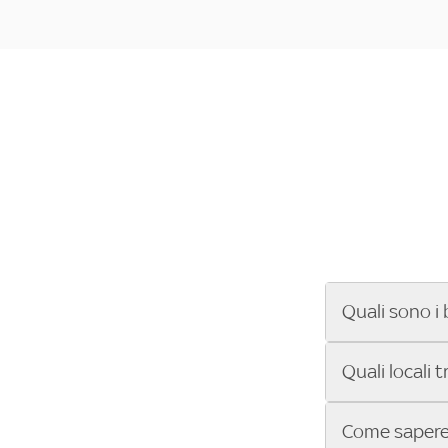
Quali sono i 
Se cerchi un ba
Quali locali 
ENILIVE, la Se
Conference Lea
Vuoi sapere qu
Come sapere 
Sky Bar ti aiut