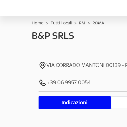
Home
>
Tutti i locali
>
RM
>
ROMA
B&P SRLS
VIA CORRADO MANTONI
00139
-
+39 06 9957 0054
Indicazioni