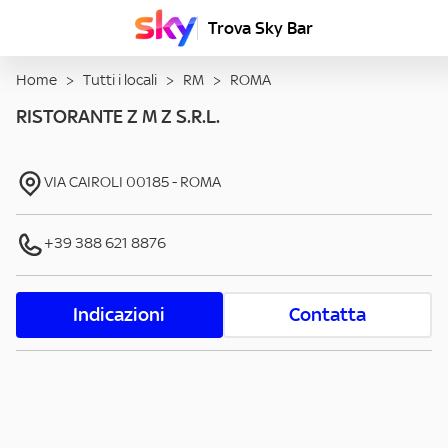
Trova Sky Bar
Home
>
Tutti i locali
>
RM
>
ROMA
RISTORANTE Z M Z S.R.L.
VIA CAIROLI
00185
-
ROMA
+39 388 621 8876
Indicazioni
Contatta