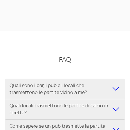
FAQ
Quali sono i bar, i pub e i locali che
trasmettono le partite vicino a me?
Quali locali trasmettono le partite di calcio in
Se cerchi un bar, pub, ristorante o locale vicino a te per
diretta?
vedere le partite di Serie A ENILIVE, la Serie C Sky Wifi, la
UEFA Champions League, la UEFA Europa League, la UEFA
Come sapere se un pub trasmette la partita
Vuoi sapere quali bar, pub o ristoranti mostrano le partite
Conference League, il Tennis, la Formula 1®, la MotoGP™ e