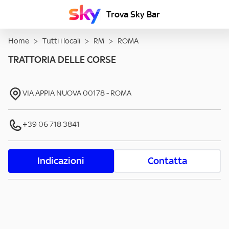
Trova Sky Bar
Home
>
Tutti i locali
>
RM
>
ROMA
TRATTORIA DELLE CORSE
VIA APPIA NUOVA
00178
-
ROMA
+39 06 718 3841
Indicazioni
Contatta