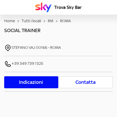
Trova Sky Bar
Home
>
Tutti i locali
>
RM
>
ROMA
SOCIAL TRAINER
STEFANO VAJ
00166
-
ROMA
+39 349 739 1325
Indicazioni
Contatta