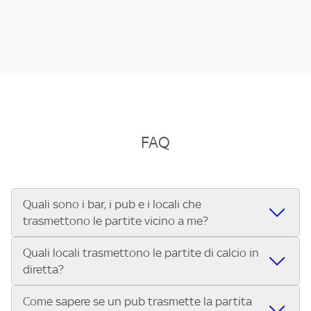
FAQ
Quali sono i bar, i pub e i locali che
trasmettono le partite vicino a me?
Quali locali trasmettono le partite di calcio in
Se cerchi un bar, pub, ristorante o locale vicino a te per
diretta?
vedere le partite di Serie A ENILIVE, la Serie C Sky Wifi, la
UEFA Champions League, la UEFA Europa League, la UEFA
Come sapere se un pub trasmette la partita
Vuoi sapere quali bar, pub o ristoranti mostrano le partite
Conference League, il Tennis, la Formula 1®, la MotoGP™ e