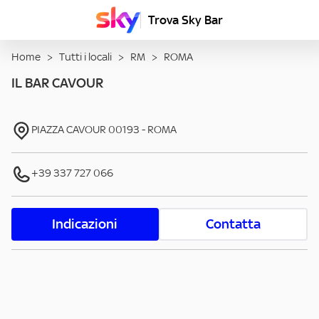
Trova Sky Bar
Home
>
Tutti i locali
>
RM
>
ROMA
IL BAR CAVOUR
PIAZZA CAVOUR
00193
-
ROMA
+39 337 727 066
Indicazioni
Contatta