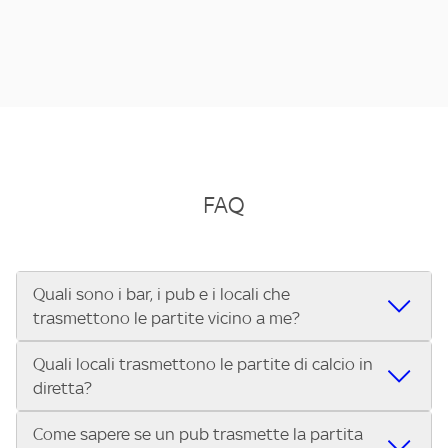
FAQ
Quali sono i bar, i pub e i locali che
trasmettono le partite vicino a me?
Quali locali trasmettono le partite di calcio in
Se cerchi un bar, pub, ristorante o locale vicino a te per
diretta?
vedere le partite di Serie A ENILIVE, la Serie C Sky Wifi, la
UEFA Champions League, la UEFA Europa League, la UEFA
Come sapere se un pub trasmette la partita
Vuoi sapere quali bar, pub o ristoranti mostrano le partite
Conference League, il Tennis, la Formula 1®, la MotoGP™ e