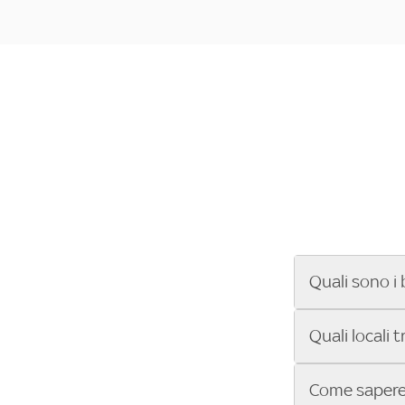
Quali sono i 
Se cerchi un ba
Quali locali 
ENILIVE, la Se
Conference Lea
Vuoi sapere qu
Come sapere 
Sky Bar ti aiut