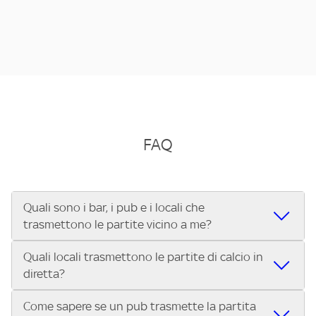
FAQ
Quali sono i bar, i pub e i locali che
trasmettono le partite vicino a me?
Quali locali trasmettono le partite di calcio in
Se cerchi un bar, pub, ristorante o locale vicino a te per
diretta?
vedere le partite di Serie A ENILIVE, la Serie C Sky Wifi, la
UEFA Champions League, la UEFA Europa League, la UEFA
Come sapere se un pub trasmette la partita
Vuoi sapere quali bar, pub o ristoranti mostrano le partite
Conference League, il Tennis, la Formula 1®, la MotoGP™ e