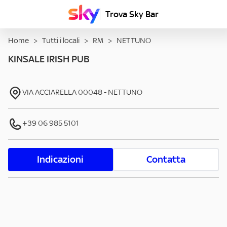
Trova Sky Bar
Home
>
Tutti i locali
>
RM
>
NETTUNO
KINSALE IRISH PUB
VIA ACCIARELLA
00048
-
NETTUNO
+39 06 985 5101
Indicazioni
Contatta