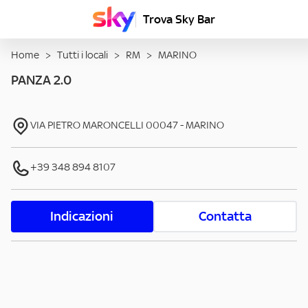
Trova Sky Bar
Home
>
Tutti i locali
>
RM
>
MARINO
PANZA 2.0
VIA PIETRO MARONCELLI
00047
-
MARINO
+39 348 894 8107
Indicazioni
Contatta