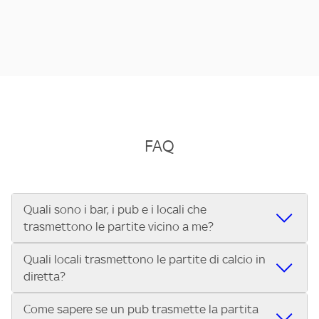
FAQ
Quali sono i bar, i pub e i locali che
trasmettono le partite vicino a me?
Quali locali trasmettono le partite di calcio in
Se cerchi un bar, pub, ristorante o locale vicino a te per
diretta?
vedere le partite di Serie A ENILIVE, la Serie C Sky Wifi, la
UEFA Champions League, la UEFA Europa League, la UEFA
Come sapere se un pub trasmette la partita
Vuoi sapere quali bar, pub o ristoranti mostrano le partite
Conference League, il Tennis, la Formula 1®, la MotoGP™ e