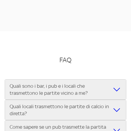
FAQ
Quali sono i bar, i pub e i locali che
trasmettono le partite vicino a me?
Quali locali trasmettono le partite di calcio in
Se cerchi un bar, pub, ristorante o locale vicino a te per
diretta?
vedere le partite di Serie A ENILIVE, la Serie C Sky Wifi, la
UEFA Champions League, la UEFA Europa League, la UEFA
Come sapere se un pub trasmette la partita
Vuoi sapere quali bar, pub o ristoranti mostrano le partite
Conference League, il Tennis, la Formula 1®, la MotoGP™ e