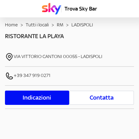
Trova Sky Bar
Home
>
Tutti i locali
>
RM
>
LADISPOLI
RISTORANTE LA PLAYA
VIA VITTORIO CANTONI
00055
-
LADISPOLI
+39 347 919 0271
Indicazioni
Contatta