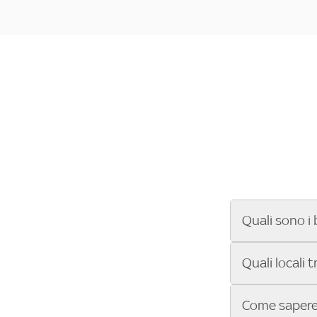
Quali sono i 
Se cerchi un ba
Quali locali 
ENILIVE, la Se
Conference Lea
Vuoi sapere qu
Come sapere 
Sky Bar ti aiut