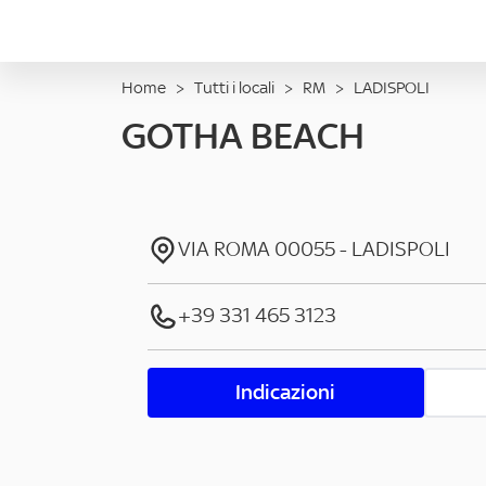
Home
>
Tutti i locali
>
RM
>
LADISPOLI
GOTHA BEACH
VIA ROMA
00055
-
LADISPOLI
+39 331 465 3123
Indicazioni