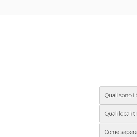
Quali sono i 
Se cerchi un ba
Quali locali 
ENILIVE, la Se
Conference Lea
Vuoi sapere qu
Come sapere 
Sky Bar ti aiut