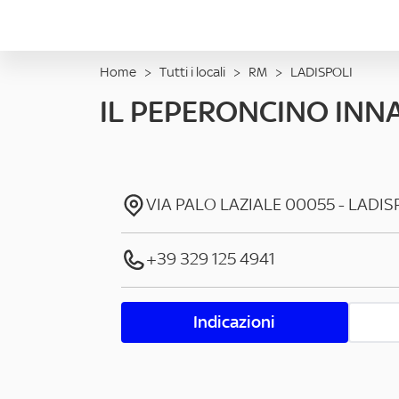
Home
>
Tutti i locali
>
RM
>
LADISPOLI
IL PEPERONCINO IN
VIA PALO LAZIALE
00055
-
LADIS
+39 329 125 4941
Indicazioni