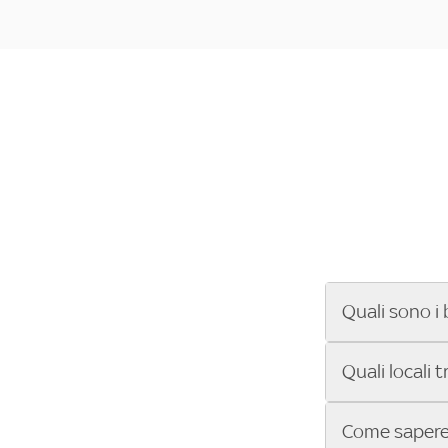
Quali sono i 
Se cerchi un ba
Quali locali 
ENILIVE, la Se
Conference Lea
Vuoi sapere qu
Come sapere 
Sky Bar ti aiut