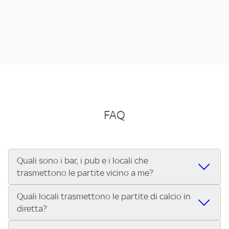
FAQ
Quali sono i bar, i pub e i locali che
trasmettono le partite vicino a me?
Quali locali trasmettono le partite di calcio in
Se cerchi un bar, pub, ristorante o locale vicino a te per
diretta?
vedere le partite di Serie A ENILIVE, la Serie C Sky Wifi, la
UEFA Champions League, la UEFA Europa League, la UEFA