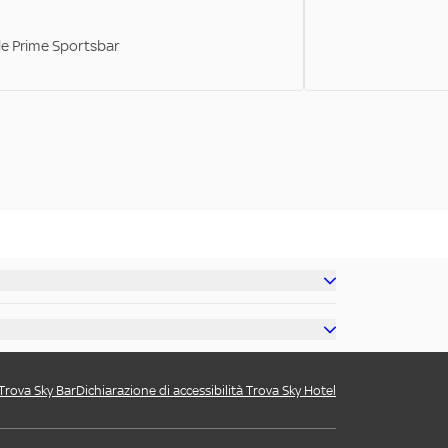
ale Prime Sportsbar
 Trova Sky Bar
Dichiarazione di accessibilità Trova Sky Hotel