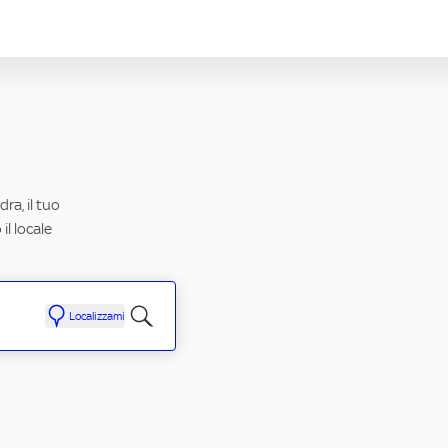
ra, il tuo
il locale
Localizzami