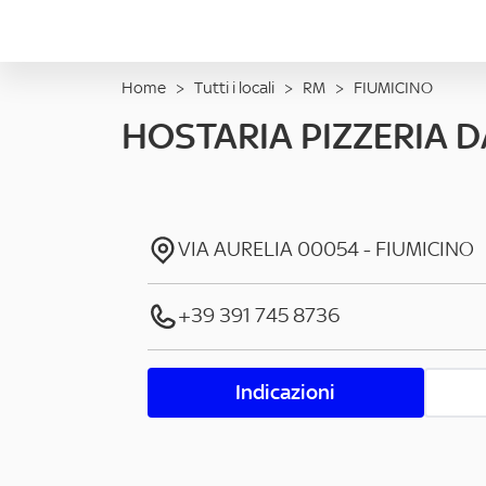
Home
>
Tutti i locali
>
RM
>
FIUMICINO
HOSTARIA PIZZERIA D
VIA AURELIA
00054
-
FIUMICINO
+39 391 745 8736
Indicazioni