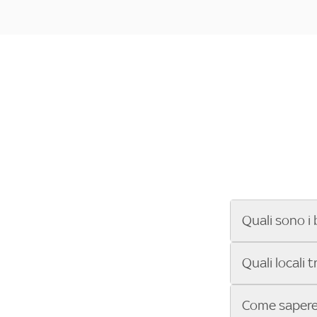
Quali sono i 
Se cerchi un ba
Quali locali 
ENILIVE, la Se
Conference Lea
Vuoi sapere qu
Come sapere 
Sky Bar ti aiut