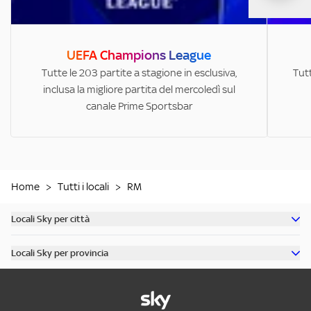
UEFA Champions League
Tutte le 203 partite a stagione in esclusiva,
Tutt
inclusa la migliore partita del mercoledì sul
canale Prime Sportsbar
Home
>
Tutti i locali
>
RM
Locali Sky per città
Scopri tutti i bar di Milano
Locali Sky per provincia
Scopri tutti i bar di Roma
Scopri tutti i bar in provincia di Milano
Scopri tutti i bar di Torino
Scopri tutti i bar in provincia di Roma
Scopri tutti i bar di Napoli