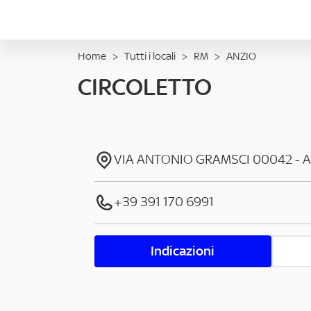
Home
>
Tutti i locali
>
RM
>
ANZIO
CIRCOLETTO
VIA ANTONIO GRAMSCI
00042
-
A
+39 391 170 6991
Indicazioni