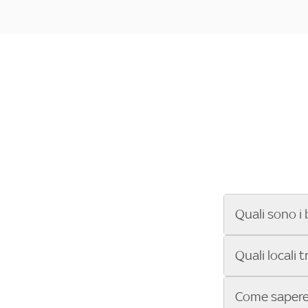
Quali sono i 
Se cerchi un ba
Quali locali 
ENILIVE, la Se
Conference Lea
Vuoi sapere qu
Come sapere 
Sky Bar ti aiut