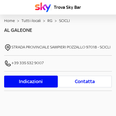
Trova Sky Bar
Home
>
Tutti i locali
>
RG
>
SCICLI
AL GALEONE
STRADA PROVINCIALE SAMPIERI POZZALLO
97018
-
SCICLI
+39 335 532 9007
Indicazioni
Contatta