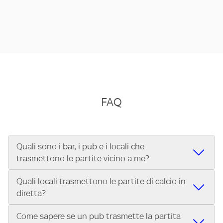
FAQ
Quali sono i bar, i pub e i locali che
trasmettono le partite vicino a me?
Quali locali trasmettono le partite di calcio in
Se cerchi un bar, pub, ristorante o locale vicino a te per
diretta?
vedere le partite di Serie A ENILIVE, la Serie C Sky Wifi, la
UEFA Champions League, la UEFA Europa League, la UEFA
Come sapere se un pub trasmette la partita
Vuoi sapere quali bar, pub o ristoranti mostrano le partite
Conference League, il Tennis, la Formula 1®, la MotoGP™ e