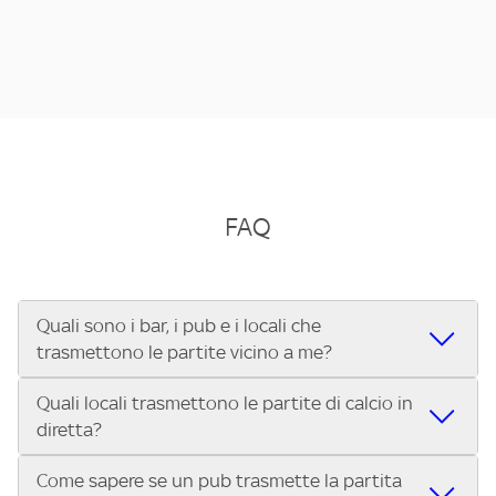
FAQ
Quali sono i bar, i pub e i locali che
trasmettono le partite vicino a me?
Quali locali trasmettono le partite di calcio in
Se cerchi un bar, pub, ristorante o locale vicino a te per
diretta?
vedere le partite di Serie A ENILIVE, la Serie C Sky Wifi, la
UEFA Champions League, la UEFA Europa League, la UEFA
Come sapere se un pub trasmette la partita
Vuoi sapere quali bar, pub o ristoranti mostrano le partite
Conference League, il Tennis, la Formula 1®, la MotoGP™ e