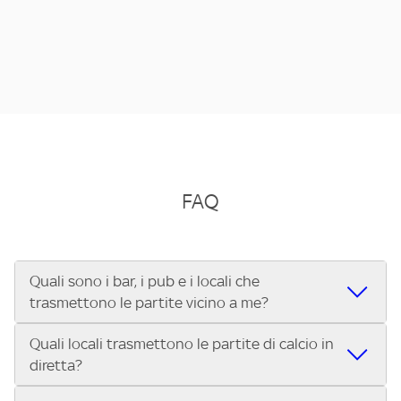
FAQ
Quali sono i bar, i pub e i locali che
trasmettono le partite vicino a me?
Quali locali trasmettono le partite di calcio in
Se cerchi un bar, pub, ristorante o locale vicino a te per
diretta?
vedere le partite di Serie A ENILIVE, la Serie C Sky Wifi, la
UEFA Champions League, la UEFA Europa League, la UEFA