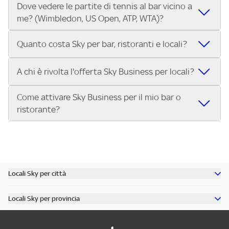
Dove vedere le partite di tennis al bar vicino a
Nei locali Sky puoi guardare tutti i Gran Premi di Formula 1®
trasmettono le Coppe Europee.
me? (Wimbledon, US Open, ATP, WTA)?
e MotoGP™ in diretta. Inserisci il tuo indirizzo su Trova Sky
Bar e scegli il bar o ristorante più vicino che trasmette tutti
Nei locali Sky puoi guardare Wimbledon, lo US Open, i
i Gran Premi della stagione.
Quanto costa Sky per bar, ristoranti e locali?
tornei dell’ATP Tour e del WTA Tour, oltre alle Finals. Cerca il
tuo indirizzo su Trova Sky Bar e scopri subito dove vedere
L’abbonamento Sky Business per bar, ristoranti, pub e
A chi è rivolta l'offerta Sky Business per locali?
le partite di tennis nel locale più vicino.
locali costa 299€ al mese per 12 mesi. Con questa offerta
puoi trasmettere nel tuo locale:
Come attivare Sky Business per il mio bar o
L'offerta Sky Business è riservata ai pubblici esercizi aperti
Tutta la Serie A ENILIVE, la UEFA Champions League, la
ristorante?
al pubblico per la somministrazione di cibi, bevande e altri
UEFA Europa League e la UEFA Conference League.
servizi, tra cui:
I migliori eventi sportivi internazionali: Premier League,
Attivare Sky Business è semplice:
Bar, pub, ristoranti, pizzerie
Bundesliga, NBA, Formula 1, MotoGP, tennis e molto altro.
Contatta Sky e scegli il pacchetto più adatto al tuo
Circoli sportivi, sale giochi, punti vendita, associazioni
Approfondimenti sportivi su Sky Sport 24.
locale.
Se hai un locale e vuoi offrire ai tuoi clienti il meglio
Scopri tutti i dettagli dell’offerta e porta il grande
Ricevi l’installazione del servizio nel tuo bar, pub o
dello sport in diretta, scopri subito l’offerta Sky Business
Locali Sky per città
sport nel tuo locale.
ristorante.
per locali
Scopri tutti i bar di Milano
Inizia a trasmettere gli eventi sportivi per i tuoi clienti.
Locali Sky per provincia
Scopri tutti i bar di Roma
Chiama il numero dedicato o visita il sito per attivare
Scopri tutti i bar in provincia di Milano
Scopri tutti i bar di Torino
Sky Business oggi stesso!
Scopri tutti i bar in provincia di Roma