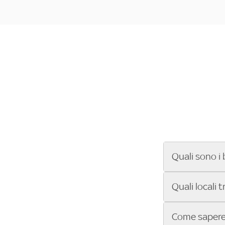
Quali sono i 
Se cerchi un ba
Quali locali 
ENILIVE, la Se
Conference Lea
Vuoi sapere qu
Come sapere 
Sky Bar ti aiut