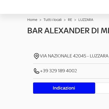
Home
>
Tutti i locali
>
RE
>
LUZZARA
BAR ALEXANDER DI 
VIA NAZIONALE
42045
-
LUZZARA
+39 329 189 4002
Indicazioni