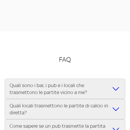
FAQ
Quali sono i bar, i pub e i locali che
trasmettono le partite vicino a me?
Quali locali trasmettono le partite di calcio in
Se cerchi un bar, pub, ristorante o locale vicino a te per
diretta?
vedere le partite di Serie A ENILIVE, la Serie C Sky Wifi, la
UEFA Champions League, la UEFA Europa League, la UEFA
Come sapere se un pub trasmette la partita
Vuoi sapere quali bar, pub o ristoranti mostrano le partite
Conference League, il Tennis, la Formula 1®, la MotoGP™ e