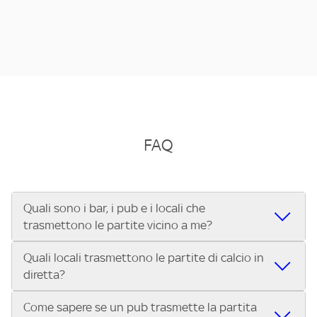
FAQ
Quali sono i bar, i pub e i locali che
trasmettono le partite vicino a me?
Quali locali trasmettono le partite di calcio in
Se cerchi un bar, pub, ristorante o locale vicino a te per
diretta?
vedere le partite di Serie A ENILIVE, la Serie C Sky Wifi, la
UEFA Champions League, la UEFA Europa League, la UEFA
Come sapere se un pub trasmette la partita
Vuoi sapere quali bar, pub o ristoranti mostrano le partite
Conference League, il Tennis, la Formula 1®, la MotoGP™ e