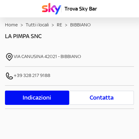
Trova Sky Bar
Home
>
Tutti i locali
>
RE
>
BIBBIANO
LA PIMPA SNC
VIA CANUSINA
42021
-
BIBBIANO
+39 328 217 9188
Indicazioni
Contatta