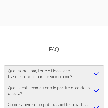
FAQ
Quali sono i bar, i pub e i locali che
trasmettono le partite vicino a me?
Quali locali trasmettono le partite di calcio in
Se cerchi un bar, pub, ristorante o locale vicino a te per
diretta?
vedere le partite di Serie A ENILIVE, la Serie C Sky Wifi, la
UEFA Champions League, la UEFA Europa League, la UEFA
Come sapere se un pub trasmette la partita
Vuoi sapere quali bar, pub o ristoranti mostrano le partite
Conference League, il Tennis, la Formula 1®, la MotoGP™ e