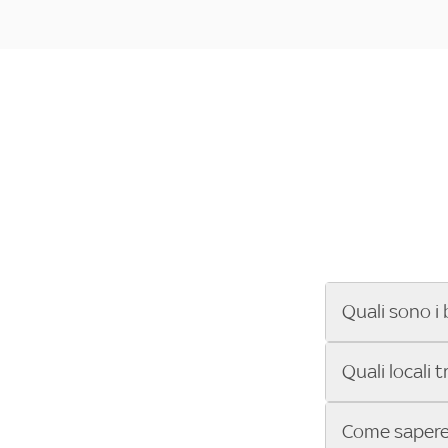
Quali sono i 
Se cerchi un ba
Quali locali 
ENILIVE, la Se
Conference Lea
Vuoi sapere qu
Come sapere 
Sky Bar ti aiut