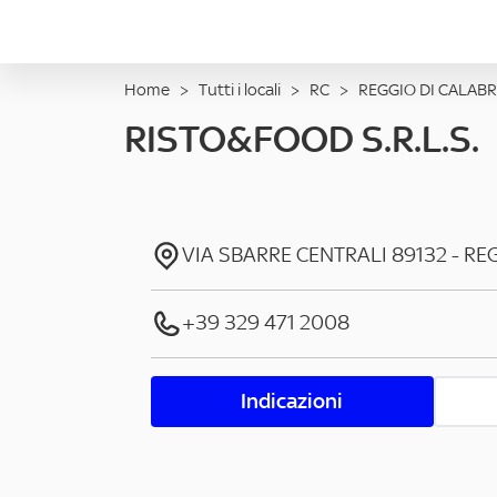
Home
>
Tutti i locali
>
RC
>
REGGIO DI CALABR
RISTO&FOOD S.R.L.S.
VIA SBARRE CENTRALI
89132
-
REG
+39 329 471 2008
Indicazioni