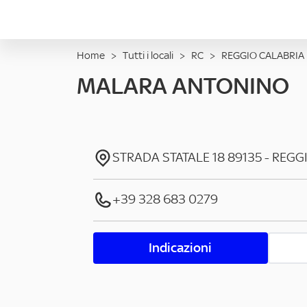
Home
>
Tutti i locali
>
RC
>
REGGIO CALABRIA
MALARA ANTONINO
STRADA STATALE 18
89135
-
REGG
+39 328 683 0279
Indicazioni