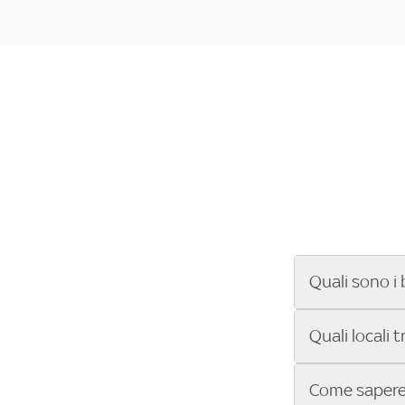
Quali sono i 
Se cerchi un ba
Quali locali 
ENILIVE, la Se
Conference Lea
Vuoi sapere qu
Come sapere 
Sky Bar ti aiut