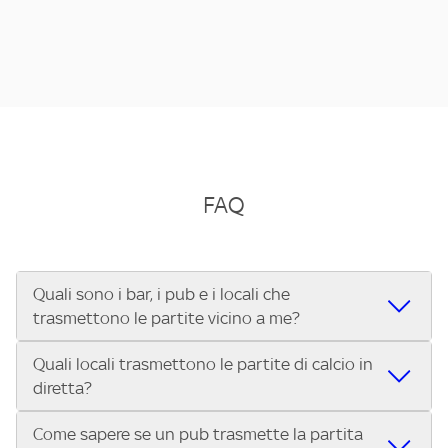
FAQ
Quali sono i bar, i pub e i locali che
trasmettono le partite vicino a me?
Quali locali trasmettono le partite di calcio in
Se cerchi un bar, pub, ristorante o locale vicino a te per
diretta?
vedere le partite di Serie A ENILIVE, la Serie C Sky Wifi, la
UEFA Champions League, la UEFA Europa League, la UEFA
Come sapere se un pub trasmette la partita
Vuoi sapere quali bar, pub o ristoranti mostrano le partite
Conference League, il Tennis, la Formula 1®, la MotoGP™ e