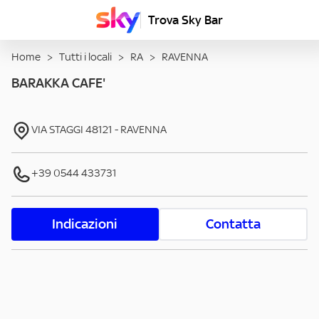
Trova Sky Bar
Home
>
Tutti i locali
>
RA
>
RAVENNA
BARAKKA CAFE'
VIA STAGGI
48121
-
RAVENNA
+39 0544 433731
Indicazioni
Contatta