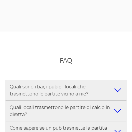
FAQ
Quali sono i bar, i pub e i locali che
trasmettono le partite vicino a me?
Quali locali trasmettono le partite di calcio in
Se cerchi un bar, pub, ristorante o locale vicino a te per
diretta?
vedere le partite di Serie A ENILIVE, la Serie C Sky Wifi, la
UEFA Champions League, la UEFA Europa League, la UEFA
Come sapere se un pub trasmette la partita
Vuoi sapere quali bar, pub o ristoranti mostrano le partite
Conference League, il Tennis, la Formula 1®, la MotoGP™ e