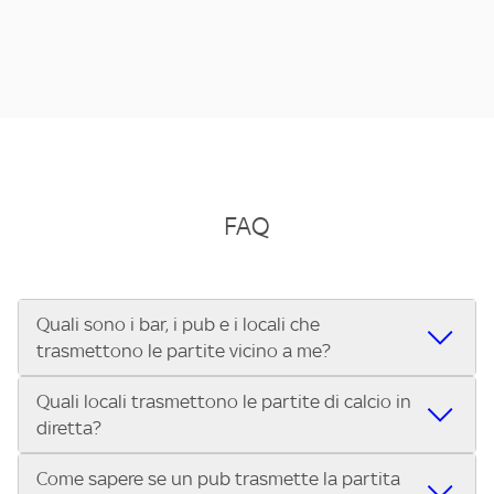
FAQ
Quali sono i bar, i pub e i locali che
trasmettono le partite vicino a me?
Quali locali trasmettono le partite di calcio in
Se cerchi un bar, pub, ristorante o locale vicino a te per
diretta?
vedere le partite di Serie A ENILIVE, la Serie C Sky Wifi, la
UEFA Champions League, la UEFA Europa League, la UEFA
Come sapere se un pub trasmette la partita
Vuoi sapere quali bar, pub o ristoranti mostrano le partite
Conference League, il Tennis, la Formula 1®, la MotoGP™ e