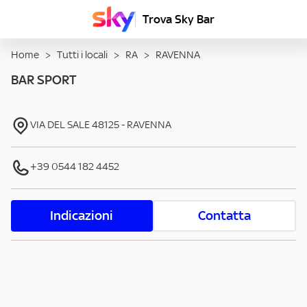
Trova Sky Bar
Home
>
Tutti i locali
>
RA
>
RAVENNA
BAR SPORT
VIA DEL SALE
48125
-
RAVENNA
+39 0544 182 4452
Indicazioni
Contatta