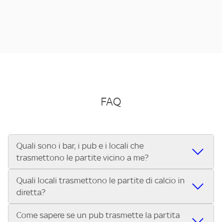
FAQ
Quali sono i bar, i pub e i locali che
trasmettono le partite vicino a me?
Quali locali trasmettono le partite di calcio in
Se cerchi un bar, pub, ristorante o locale vicino a te per
diretta?
vedere le partite di Serie A ENILIVE, la Serie C Sky Wifi, la
UEFA Champions League, la UEFA Europa League, la UEFA
Come sapere se un pub trasmette la partita
Vuoi sapere quali bar, pub o ristoranti mostrano le partite
Conference League, il Tennis, la Formula 1®, la MotoGP™ e