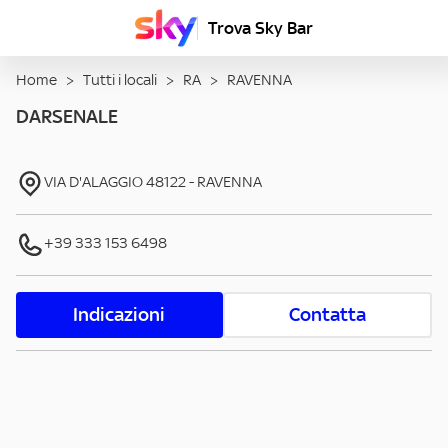
Trova Sky Bar
Home
>
Tutti i locali
>
RA
>
RAVENNA
DARSENALE
VIA D'ALAGGIO
48122
-
RAVENNA
+39 333 153 6498
Indicazioni
Contatta