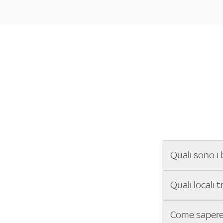
Quali sono i 
Se cerchi un ba
Quali locali 
ENILIVE, la Se
Conference Lea
Vuoi sapere qu
Come sapere 
Sky Bar ti aiut