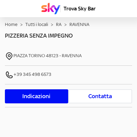
Trova Sky Bar
Home
>
Tutti i locali
>
RA
>
RAVENNA
PIZZERIA SENZA IMPEGNO
PIAZZA TORINO
48123
-
RAVENNA
+39 345 498 6573
Indicazioni
Contatta