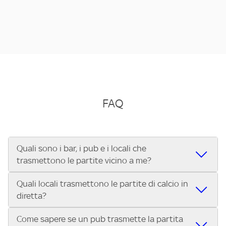
FAQ
Quali sono i bar, i pub e i locali che
trasmettono le partite vicino a me?
Quali locali trasmettono le partite di calcio in
Se cerchi un bar, pub, ristorante o locale vicino a te per
diretta?
vedere le partite di Serie A ENILIVE, la Serie C Sky Wifi, la
UEFA Champions League, la UEFA Europa League, la UEFA
Come sapere se un pub trasmette la partita
Vuoi sapere quali bar, pub o ristoranti mostrano le partite
Conference League, il Tennis, la Formula 1®, la MotoGP™ e