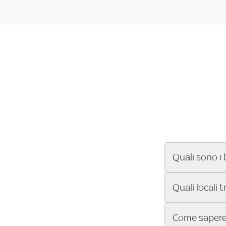
Quali sono i 
Se cerchi un ba
Quali locali 
ENILIVE, la Se
Conference Lea
Vuoi sapere qu
Come sapere 
Sky Bar ti aiut