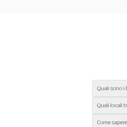
Quali sono i 
Se cerchi un ba
Quali locali 
ENILIVE, la Se
Conference Lea
Vuoi sapere qu
Come sapere 
Sky Bar ti aiut