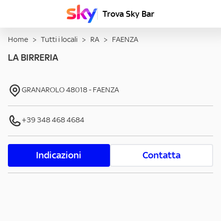
Trova Sky Bar
Home
>
Tutti i locali
>
RA
>
FAENZA
LA BIRRERIA
GRANAROLO
48018
-
FAENZA
+39 348 468 4684
Indicazioni
Contatta