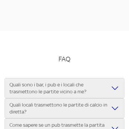
FAQ
Quali sono i bar, i pub e i locali che
trasmettono le partite vicino a me?
Quali locali trasmettono le partite di calcio in
Se cerchi un bar, pub, ristorante o locale vicino a te per
diretta?
vedere le partite di Serie A ENILIVE, la Serie C Sky Wifi, la
UEFA Champions League, la UEFA Europa League, la UEFA
Come sapere se un pub trasmette la partita
Vuoi sapere quali bar, pub o ristoranti mostrano le partite
Conference League, il Tennis, la Formula 1®, la MotoGP™ e